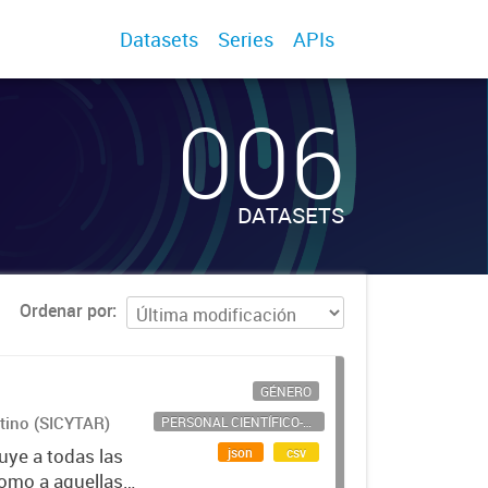
Datasets
Series
APIs
006
DATASETS
Ordenar por
GÉNERO
ntino (SICYTAR)
PERSONAL CIENTÍFICO-TECNOLÓGICO
json
csv
uye a todas las
como a aquellas