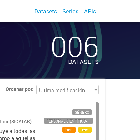
Datasets
Series
APIs
006
DATASETS
Ordenar por
GÉNERO
ntino (SICYTAR)
PERSONAL CIENTÍFICO-TECNOLÓGICO
json
csv
uye a todas las
como a aquellas