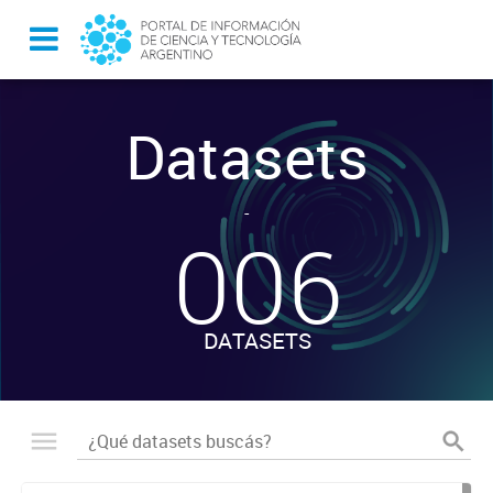
Datasets
-
006
DATASETS