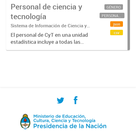
Personal de ciencia y
GÉNERO
tecnología
PERSONAL CIENTÍFICO-TECNOLÓGICO
json
Sistema de Información de Ciencia y
Tecnología Argentino (SICYTAR)
csv
El personal de CyT en una unidad
estadística incluye a todas las
personas involucradas
directamente en I+D así como a
aquellas que brindan servicios
directos para las actividades de I +
D (como...