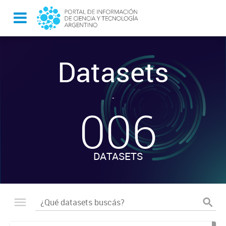
Datasets
-
006
DATASETS