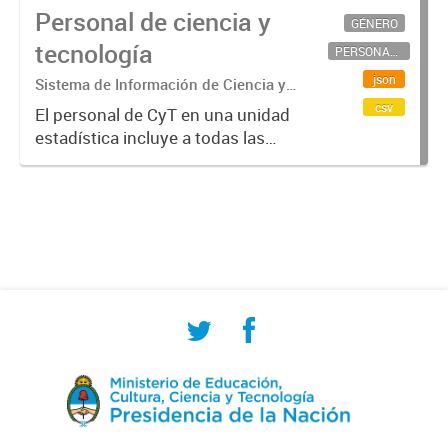
Personal de ciencia y
GÉNERO
tecnología
PERSONAL CIENTÍFICO-TECNOLÓGICO
json
Sistema de Información de Ciencia y
Tecnología Argentino (SICYTAR)
csv
El personal de CyT en una unidad
estadística incluye a todas las
personas involucradas
directamente en I+D así como a
aquellas que brindan servicios
directos para las actividades de I +
D (como...