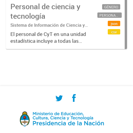
Personal de ciencia y
GÉNERO
tecnología
PERSONAL CIENTÍFICO-TECNOLÓGICO
json
Sistema de Información de Ciencia y
Tecnología Argentino (SICYTAR)
csv
El personal de CyT en una unidad
estadística incluye a todas las
personas involucradas
directamente en I+D así como a
aquellas que brindan servicios
directos para las actividades de I +
D (como...