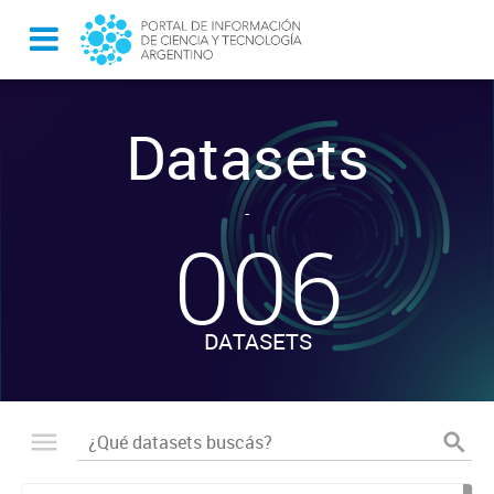
Datasets
-
006
DATASETS