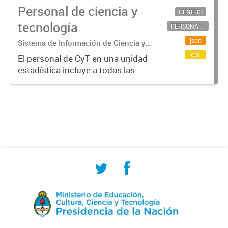
Personal de ciencia y
GÉNERO
tecnología
PERSONAL CIENTÍFICO-TECNOLÓGICO
json
Sistema de Información de Ciencia y
Tecnología Argentino (SICYTAR)
csv
El personal de CyT en una unidad
estadística incluye a todas las
personas involucradas
directamente en I+D así como a
aquellas que brindan servicios
directos para las actividades de I +
D (como...