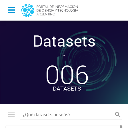
Datasets
-
006
DATASETS