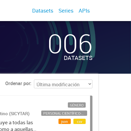
Datasets
Series
APIs
006
DATASETS
Ordenar por
GÉNERO
ntino (SICYTAR)
PERSONAL CIENTÍFICO-TECNOLÓGICO
json
csv
uye a todas las
como a aquellas