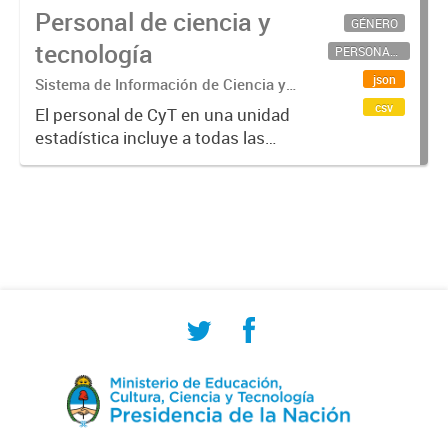
Personal de ciencia y
GÉNERO
tecnología
PERSONAL CIENTÍFICO-TECNOLÓGICO
json
Sistema de Información de Ciencia y
Tecnología Argentino (SICYTAR)
csv
El personal de CyT en una unidad
estadística incluye a todas las
personas involucradas
directamente en I+D así como a
aquellas que brindan servicios
directos para las actividades de I +
D (como...