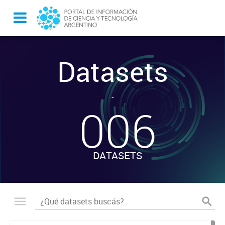
Datasets
-
006
DATASETS