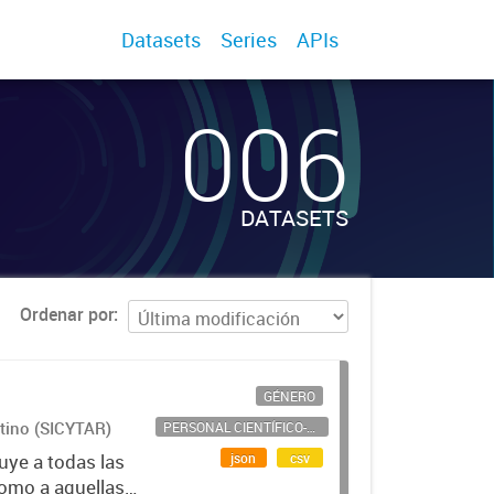
Datasets
Series
APIs
006
DATASETS
Ordenar por
GÉNERO
ntino (SICYTAR)
PERSONAL CIENTÍFICO-TECNOLÓGICO
json
csv
uye a todas las
como a aquellas