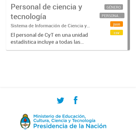
Personal de ciencia y
GÉNERO
tecnología
PERSONAL CIENTÍFICO-TECNOLÓGICO
json
Sistema de Información de Ciencia y
Tecnología Argentino (SICYTAR)
csv
El personal de CyT en una unidad
estadística incluye a todas las
personas involucradas
directamente en I+D así como a
aquellas que brindan servicios
directos para las actividades de I +
D (como...