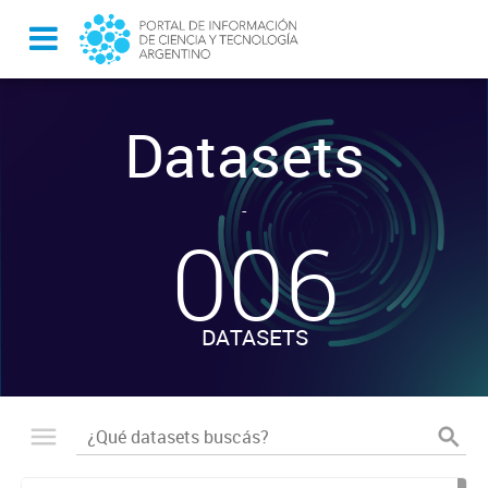
Datasets
-
006
DATASETS