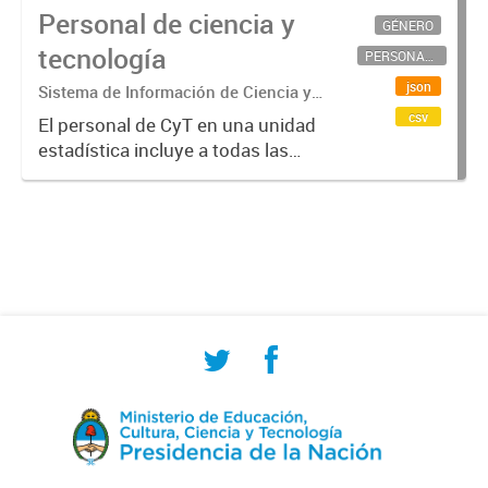
Personal de ciencia y
GÉNERO
tecnología
PERSONAL CIENTÍFICO-TECNOLÓGICO
json
Sistema de Información de Ciencia y
Tecnología Argentino (SICYTAR)
csv
El personal de CyT en una unidad
estadística incluye a todas las
personas involucradas
directamente en I+D así como a
aquellas que brindan servicios
directos para las actividades de I +
D (como...