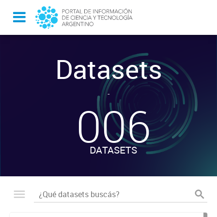
Datasets
-
006
DATASETS