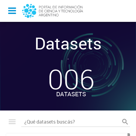
Datasets
-
006
DATASETS