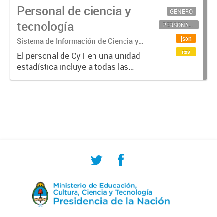
Personal de ciencia y
GÉNERO
tecnología
PERSONAL CIENTÍFICO-TECNOLÓGICO
json
Sistema de Información de Ciencia y
Tecnología Argentino (SICYTAR)
csv
El personal de CyT en una unidad
estadística incluye a todas las
personas involucradas
directamente en I+D así como a
aquellas que brindan servicios
directos para las actividades de I +
D (como...