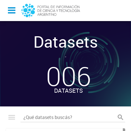
Datasets
-
006
DATASETS