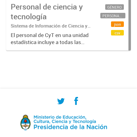
Personal de ciencia y
GÉNERO
tecnología
PERSONAL CIENTÍFICO-TECNOLÓGICO
json
Sistema de Información de Ciencia y
Tecnología Argentino (SICYTAR)
csv
El personal de CyT en una unidad
estadística incluye a todas las
personas involucradas
directamente en I+D así como a
aquellas que brindan servicios
directos para las actividades de I +
D (como...