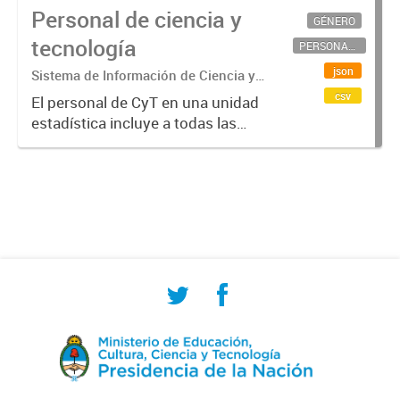
Personal de ciencia y
GÉNERO
tecnología
PERSONAL CIENTÍFICO-TECNOLÓGICO
json
Sistema de Información de Ciencia y
Tecnología Argentino (SICYTAR)
csv
El personal de CyT en una unidad
estadística incluye a todas las
personas involucradas
directamente en I+D así como a
aquellas que brindan servicios
directos para las actividades de I +
D (como...