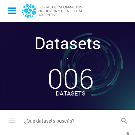
Datasets
-
006
DATASETS