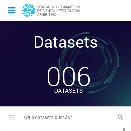
Datasets
-
006
DATASETS