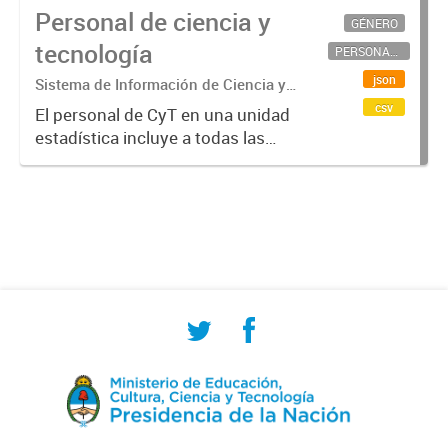
Personal de ciencia y
GÉNERO
tecnología
PERSONAL CIENTÍFICO-TECNOLÓGICO
json
Sistema de Información de Ciencia y
Tecnología Argentino (SICYTAR)
csv
El personal de CyT en una unidad
estadística incluye a todas las
personas involucradas
directamente en I+D así como a
aquellas que brindan servicios
directos para las actividades de I +
D (como...