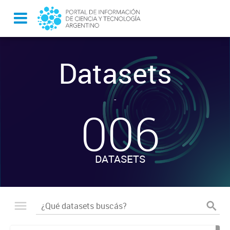
Datasets
-
006
DATASETS