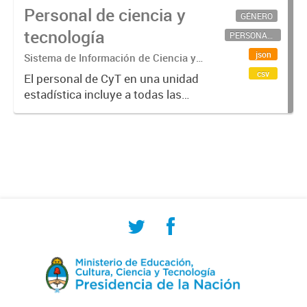
Personal de ciencia y
GÉNERO
tecnología
PERSONAL CIENTÍFICO-TECNOLÓGICO
json
Sistema de Información de Ciencia y
Tecnología Argentino (SICYTAR)
csv
El personal de CyT en una unidad
estadística incluye a todas las
personas involucradas
directamente en I+D así como a
aquellas que brindan servicios
directos para las actividades de I +
D (como...