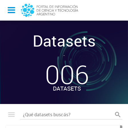
Datasets
-
006
DATASETS