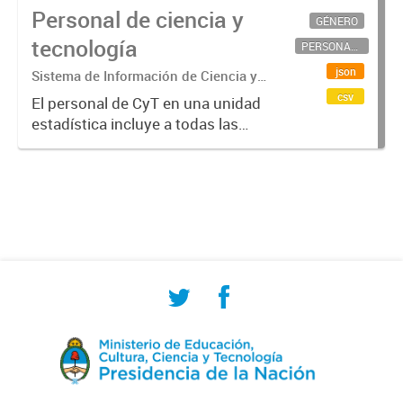
Personal de ciencia y
GÉNERO
tecnología
PERSONAL CIENTÍFICO-TECNOLÓGICO
json
Sistema de Información de Ciencia y
Tecnología Argentino (SICYTAR)
csv
El personal de CyT en una unidad
estadística incluye a todas las
personas involucradas
directamente en I+D así como a
aquellas que brindan servicios
directos para las actividades de I +
D (como...