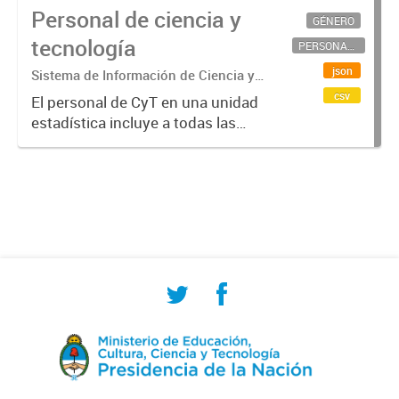
Personal de ciencia y
GÉNERO
tecnología
PERSONAL CIENTÍFICO-TECNOLÓGICO
json
Sistema de Información de Ciencia y
Tecnología Argentino (SICYTAR)
csv
El personal de CyT en una unidad
estadística incluye a todas las
personas involucradas
directamente en I+D así como a
aquellas que brindan servicios
directos para las actividades de I +
D (como...