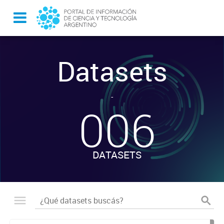
Datasets
-
006
DATASETS