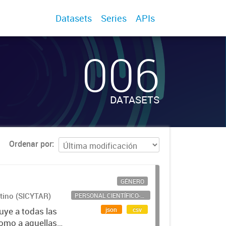
Datasets
Series
APIs
006
DATASETS
Ordenar por
GÉNERO
ntino (SICYTAR)
PERSONAL CIENTÍFICO-TECNOLÓGICO
json
csv
uye a todas las
como a aquellas