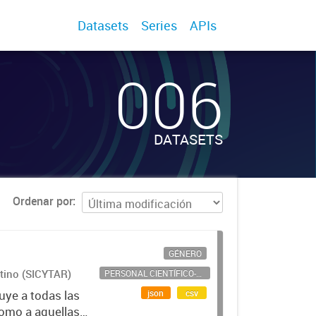
Datasets
Series
APIs
006
DATASETS
Ordenar por
GÉNERO
ntino (SICYTAR)
PERSONAL CIENTÍFICO-TECNOLÓGICO
json
csv
uye a todas las
como a aquellas