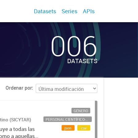
Datasets
Series
APIs
006
DATASETS
Ordenar por
GÉNERO
ntino (SICYTAR)
PERSONAL CIENTÍFICO-TECNOLÓGICO
json
csv
uye a todas las
como a aquellas