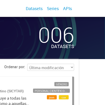
Datasets
Series
APIs
006
DATASETS
Ordenar por
GÉNERO
ntino (SICYTAR)
PERSONAL CIENTÍFICO-TECNOLÓGICO
json
csv
uye a todas las
como a aquellas