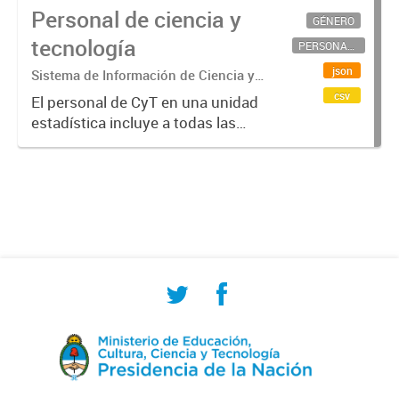
Personal de ciencia y
GÉNERO
tecnología
PERSONAL CIENTÍFICO-TECNOLÓGICO
json
Sistema de Información de Ciencia y
Tecnología Argentino (SICYTAR)
csv
El personal de CyT en una unidad
estadística incluye a todas las
personas involucradas
directamente en I+D así como a
aquellas que brindan servicios
directos para las actividades de I +
D (como...