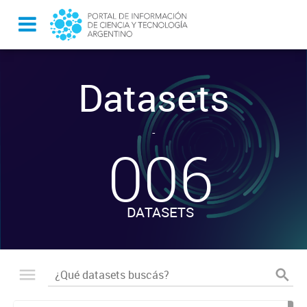
Datasets
-
006
DATASETS