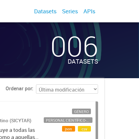
Datasets
Series
APIs
006
DATASETS
Ordenar por
GÉNERO
ntino (SICYTAR)
PERSONAL CIENTÍFICO-TECNOLÓGICO
json
csv
uye a todas las
como a aquellas