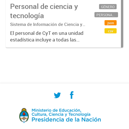
Personal de ciencia y
GÉNERO
tecnología
PERSONAL CIENTÍFICO-TECNOLÓGICO
json
Sistema de Información de Ciencia y
Tecnología Argentino (SICYTAR)
csv
El personal de CyT en una unidad
estadística incluye a todas las
personas involucradas
directamente en I+D así como a
aquellas que brindan servicios
directos para las actividades de I +
D (como...