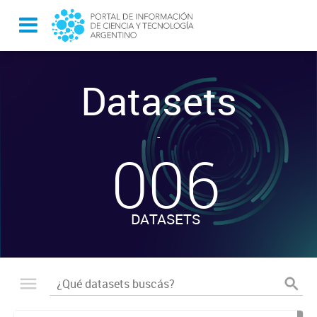
Datasets
-
006
DATASETS