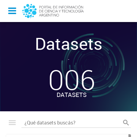
Datasets
-
006
DATASETS