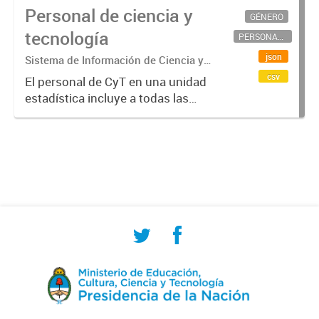
Personal de ciencia y
GÉNERO
tecnología
PERSONAL CIENTÍFICO-TECNOLÓGICO
json
Sistema de Información de Ciencia y
Tecnología Argentino (SICYTAR)
csv
El personal de CyT en una unidad
estadística incluye a todas las
personas involucradas
directamente en I+D así como a
aquellas que brindan servicios
directos para las actividades de I +
D (como...