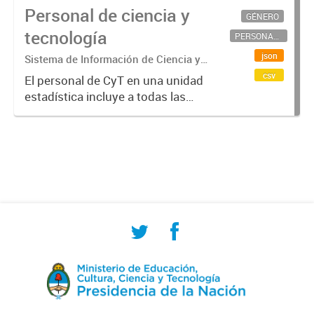
Personal de ciencia y
GÉNERO
tecnología
PERSONAL CIENTÍFICO-TECNOLÓGICO
json
Sistema de Información de Ciencia y
Tecnología Argentino (SICYTAR)
csv
El personal de CyT en una unidad
estadística incluye a todas las
personas involucradas
directamente en I+D así como a
aquellas que brindan servicios
directos para las actividades de I +
D (como...