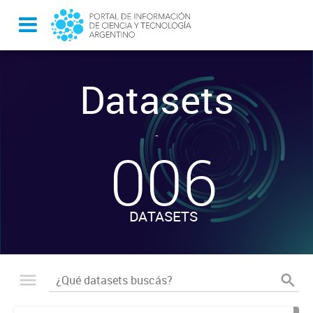
Datasets
-
006
DATASETS