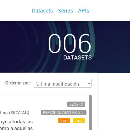
Datasets
Series
APIs
006
DATASETS
Ordenar por
GÉNERO
ntino (SICYTAR)
PERSONAL CIENTÍFICO-TECNOLÓGICO
json
csv
uye a todas las
como a aquellas