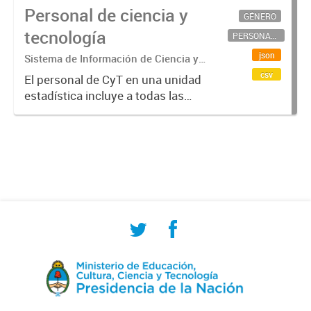
Personal de ciencia y
GÉNERO
tecnología
PERSONAL CIENTÍFICO-TECNOLÓGICO
json
Sistema de Información de Ciencia y
Tecnología Argentino (SICYTAR)
csv
El personal de CyT en una unidad
estadística incluye a todas las
personas involucradas
directamente en I+D así como a
aquellas que brindan servicios
directos para las actividades de I +
D (como...