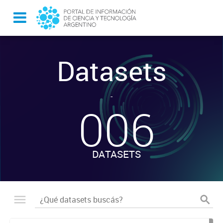
Datasets
-
006
DATASETS