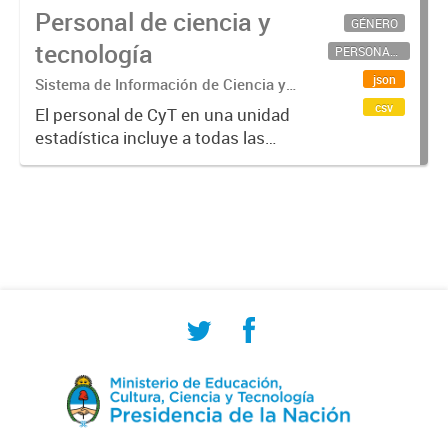
Personal de ciencia y
GÉNERO
tecnología
PERSONAL CIENTÍFICO-TECNOLÓGICO
json
Sistema de Información de Ciencia y
Tecnología Argentino (SICYTAR)
csv
El personal de CyT en una unidad
estadística incluye a todas las
personas involucradas
directamente en I+D así como a
aquellas que brindan servicios
directos para las actividades de I +
D (como...