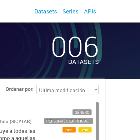
Datasets
Series
APIs
006
DATASETS
Ordenar por
GÉNERO
ntino (SICYTAR)
PERSONAL CIENTÍFICO-TECNOLÓGICO
json
csv
uye a todas las
como a aquellas