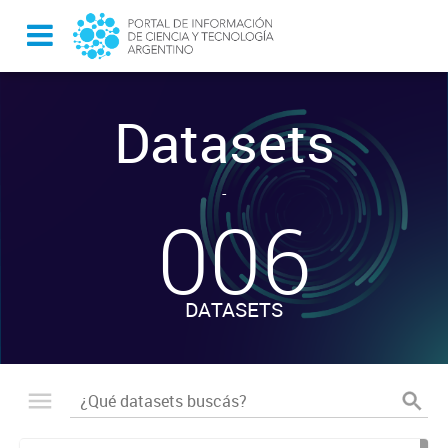
Datasets
-
006
DATASETS