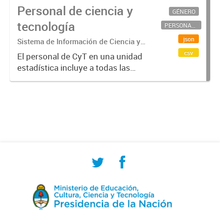
Personal de ciencia y
GÉNERO
tecnología
PERSONAL CIENTÍFICO-TECNOLÓGICO
json
Sistema de Información de Ciencia y
Tecnología Argentino (SICYTAR)
csv
El personal de CyT en una unidad
estadística incluye a todas las
personas involucradas
directamente en I+D así como a
aquellas que brindan servicios
directos para las actividades de I +
D (como...