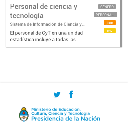
Personal de ciencia y
GÉNERO
tecnología
PERSONAL CIENTÍFICO-TECNOLÓGICO
json
Sistema de Información de Ciencia y
Tecnología Argentino (SICYTAR)
csv
El personal de CyT en una unidad
estadística incluye a todas las
personas involucradas
directamente en I+D así como a
aquellas que brindan servicios
directos para las actividades de I +
D (como...