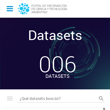
Datasets
-
006
DATASETS