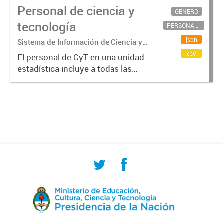
Personal de ciencia y
GÉNERO
tecnología
PERSONAL CIENTÍFICO-TECNOLÓGICO
json
Sistema de Información de Ciencia y
Tecnología Argentino (SICYTAR)
csv
El personal de CyT en una unidad
estadística incluye a todas las
personas involucradas
directamente en I+D así como a
aquellas que brindan servicios
directos para las actividades de I +
D (como...