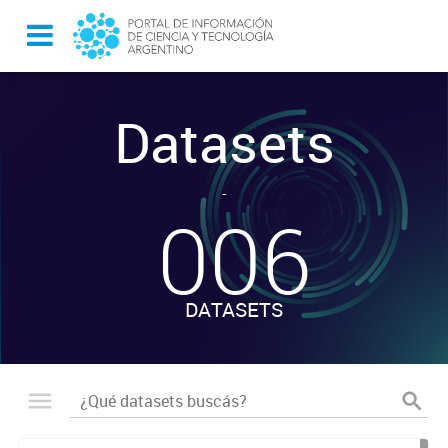
Datasets
-
006
DATASETS