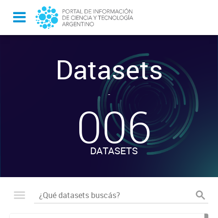
Datasets
-
006
DATASETS