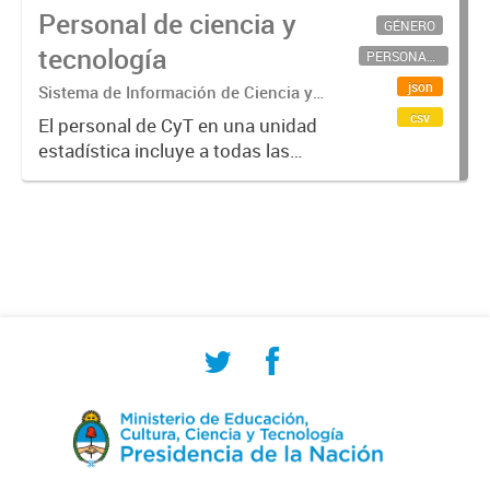
Personal de ciencia y
GÉNERO
tecnología
PERSONAL CIENTÍFICO-TECNOLÓGICO
json
Sistema de Información de Ciencia y
Tecnología Argentino (SICYTAR)
csv
El personal de CyT en una unidad
estadística incluye a todas las
personas involucradas
directamente en I+D así como a
aquellas que brindan servicios
directos para las actividades de I +
D (como...