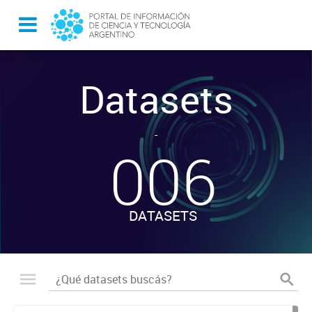
Datasets
-
006
DATASETS