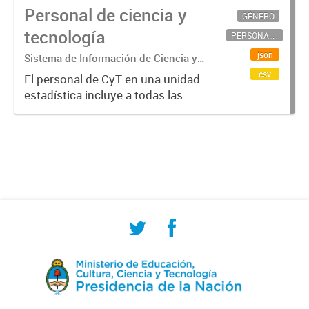
Personal de ciencia y
GÉNERO
tecnología
PERSONAL CIENTÍFICO-TECNOLÓGICO
json
Sistema de Información de Ciencia y
Tecnología Argentino (SICYTAR)
csv
El personal de CyT en una unidad
estadística incluye a todas las
personas involucradas
directamente en I+D así como a
aquellas que brindan servicios
directos para las actividades de I +
D (como...