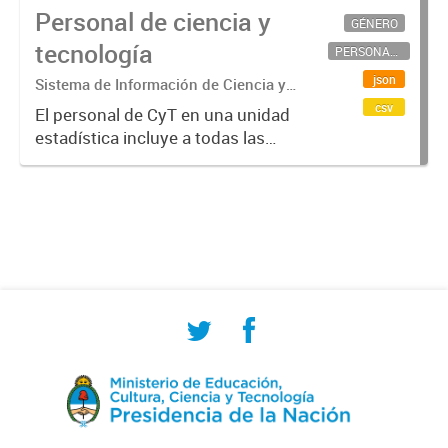
Personal de ciencia y
GÉNERO
tecnología
PERSONAL CIENTÍFICO-TECNOLÓGICO
json
Sistema de Información de Ciencia y
Tecnología Argentino (SICYTAR)
csv
El personal de CyT en una unidad
estadística incluye a todas las
personas involucradas
directamente en I+D así como a
aquellas que brindan servicios
directos para las actividades de I +
D (como...