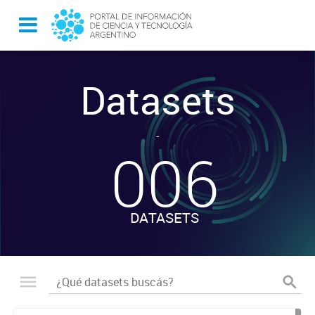
Datasets
-
006
DATASETS