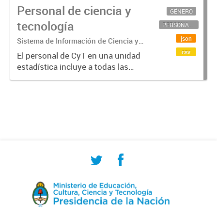
Personal de ciencia y
GÉNERO
tecnología
PERSONAL CIENTÍFICO-TECNOLÓGICO
json
Sistema de Información de Ciencia y
Tecnología Argentino (SICYTAR)
csv
El personal de CyT en una unidad
estadística incluye a todas las
personas involucradas
directamente en I+D así como a
aquellas que brindan servicios
directos para las actividades de I +
D (como...