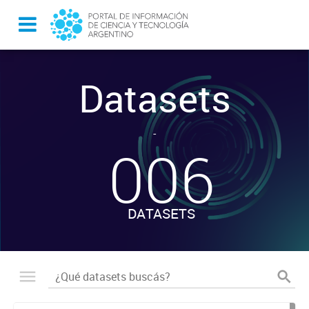
Datasets
-
006
DATASETS