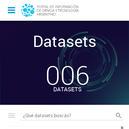
Datasets
-
006
DATASETS