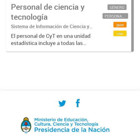
Personal de ciencia y
GÉNERO
tecnología
PERSONAL CIENTÍFICO-TECNOLÓGICO
json
Sistema de Información de Ciencia y
Tecnología Argentino (SICYTAR)
csv
El personal de CyT en una unidad
estadística incluye a todas las
personas involucradas
directamente en I+D así como a
aquellas que brindan servicios
directos para las actividades de I +
D (como...