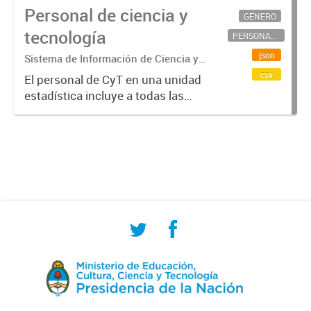
Personal de ciencia y
GÉNERO
tecnología
PERSONAL CIENTÍFICO-TECNOLÓGICO
json
Sistema de Información de Ciencia y
Tecnología Argentino (SICYTAR)
csv
El personal de CyT en una unidad
estadística incluye a todas las
personas involucradas
directamente en I+D así como a
aquellas que brindan servicios
directos para las actividades de I +
D (como...