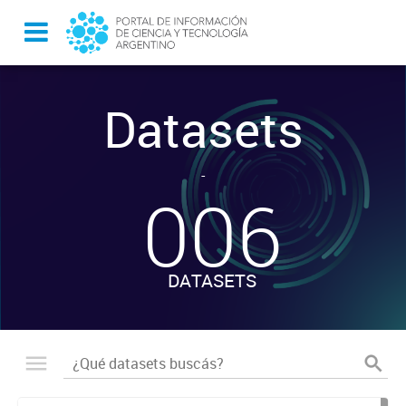
Datasets
-
006
DATASETS