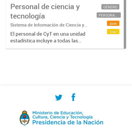
Personal de ciencia y
GÉNERO
tecnología
PERSONAL CIENTÍFICO-TECNOLÓGICO
json
Sistema de Información de Ciencia y
Tecnología Argentino (SICYTAR)
csv
El personal de CyT en una unidad
estadística incluye a todas las
personas involucradas
directamente en I+D así como a
aquellas que brindan servicios
directos para las actividades de I +
D (como...