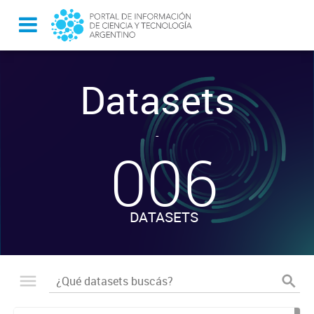
Datasets
-
006
DATASETS