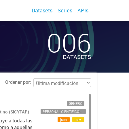
Datasets
Series
APIs
006
DATASETS
Ordenar por
GÉNERO
ntino (SICYTAR)
PERSONAL CIENTÍFICO-TECNOLÓGICO
json
csv
uye a todas las
como a aquellas