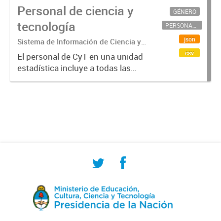
Personal de ciencia y
GÉNERO
tecnología
PERSONAL CIENTÍFICO-TECNOLÓGICO
json
Sistema de Información de Ciencia y
Tecnología Argentino (SICYTAR)
csv
El personal de CyT en una unidad
estadística incluye a todas las
personas involucradas
directamente en I+D así como a
aquellas que brindan servicios
directos para las actividades de I +
D (como...