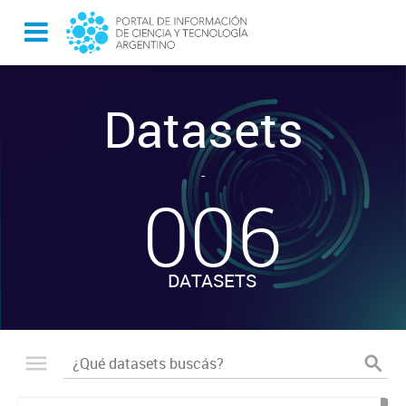
Datasets
-
006
DATASETS