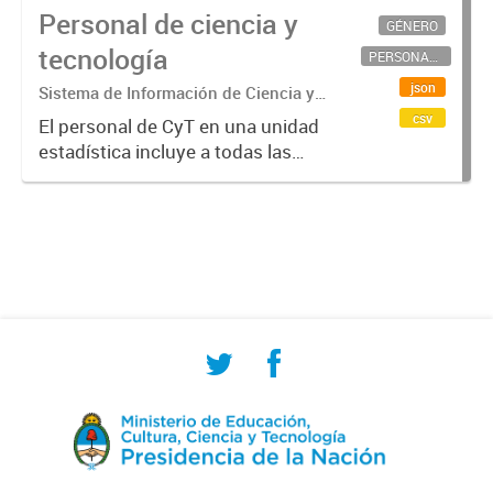
Personal de ciencia y
GÉNERO
tecnología
PERSONAL CIENTÍFICO-TECNOLÓGICO
json
Sistema de Información de Ciencia y
Tecnología Argentino (SICYTAR)
csv
El personal de CyT en una unidad
estadística incluye a todas las
personas involucradas
directamente en I+D así como a
aquellas que brindan servicios
directos para las actividades de I +
D (como...