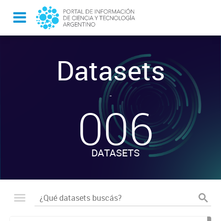
Datasets
-
006
DATASETS