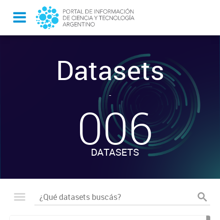
Datasets
-
006
DATASETS