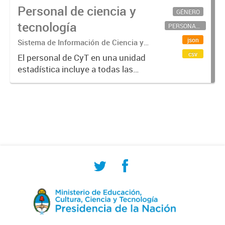
Personal de ciencia y
GÉNERO
tecnología
PERSONAL CIENTÍFICO-TECNOLÓGICO
json
Sistema de Información de Ciencia y
Tecnología Argentino (SICYTAR)
csv
El personal de CyT en una unidad
estadística incluye a todas las
personas involucradas
directamente en I+D así como a
aquellas que brindan servicios
directos para las actividades de I +
D (como...