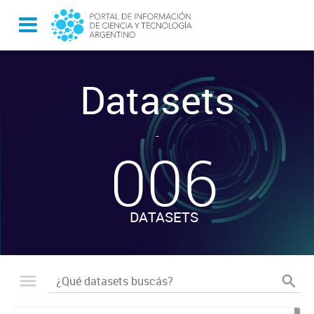
Datasets
-
006
DATASETS