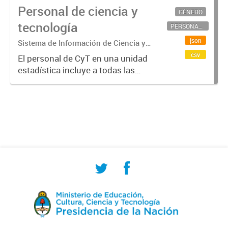
Personal de ciencia y
GÉNERO
tecnología
PERSONAL CIENTÍFICO-TECNOLÓGICO
json
Sistema de Información de Ciencia y
Tecnología Argentino (SICYTAR)
csv
El personal de CyT en una unidad
estadística incluye a todas las
personas involucradas
directamente en I+D así como a
aquellas que brindan servicios
directos para las actividades de I +
D (como...