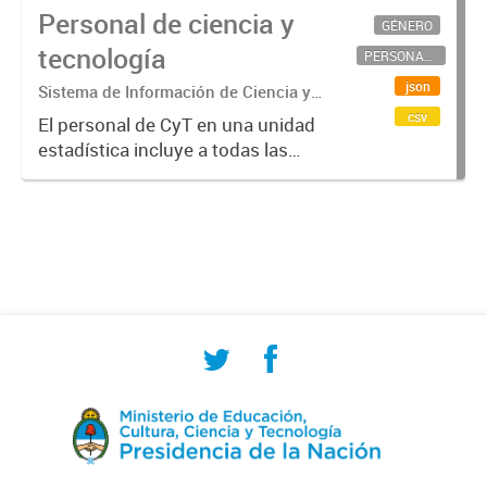
Personal de ciencia y
GÉNERO
tecnología
PERSONAL CIENTÍFICO-TECNOLÓGICO
json
Sistema de Información de Ciencia y
Tecnología Argentino (SICYTAR)
csv
El personal de CyT en una unidad
estadística incluye a todas las
personas involucradas
directamente en I+D así como a
aquellas que brindan servicios
directos para las actividades de I +
D (como...