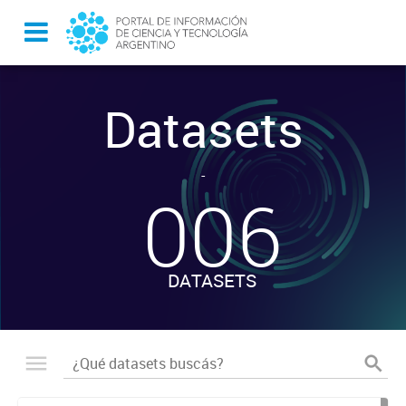
Datasets
-
006
DATASETS