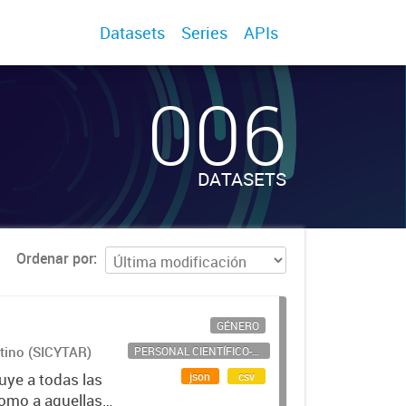
Datasets
Series
APIs
006
DATASETS
Ordenar por
GÉNERO
ntino (SICYTAR)
PERSONAL CIENTÍFICO-TECNOLÓGICO
json
csv
uye a todas las
como a aquellas