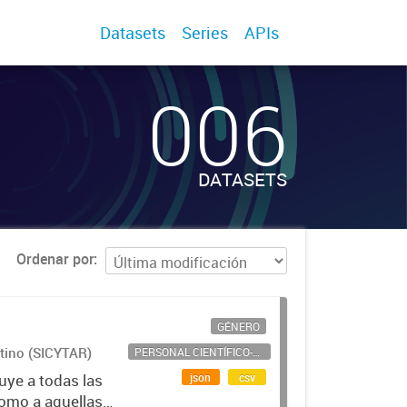
Datasets
Series
APIs
006
DATASETS
Ordenar por
GÉNERO
ntino (SICYTAR)
PERSONAL CIENTÍFICO-TECNOLÓGICO
json
csv
uye a todas las
como a aquellas