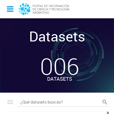
Datasets
-
006
DATASETS