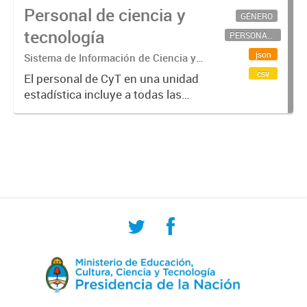
Personal de ciencia y
GÉNERO
tecnología
PERSONAL CIENTÍFICO-TECNOLÓGICO
json
Sistema de Información de Ciencia y
Tecnología Argentino (SICYTAR)
csv
El personal de CyT en una unidad
estadística incluye a todas las
personas involucradas
directamente en I+D así como a
aquellas que brindan servicios
directos para las actividades de I +
D (como...